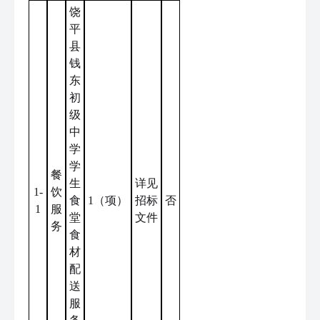
饶
平
县
钱
东
初
级
中
学
学
餐
生
详见
1-
饮
食
1（项）
招标
否
1
服
堂
文件
务
食
材
配
送
服