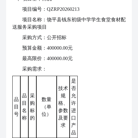
项目编号：QZRP20260213
项目名称：饶平县钱东初级中学学生食堂食材配
送服务采购项目
采购方式：公开招标
预算金额：400000.00元
最高限价：400000.00元
采购需求：
是
技术
否
品
采
规
允
品
数量
目
购
格、
许
目
（单
名
标
参数
进
号
位）
称
的
及要
口
求
产
品