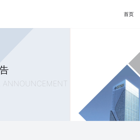
首页
告
R ANNOUNCEMENT