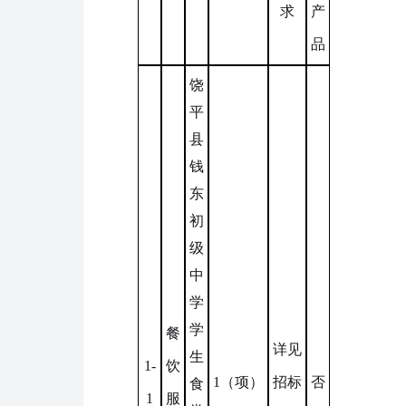
求
产
品
饶
平
县
钱
东
初
级
中
学
学
餐
详见
生
1-
饮
1（项）
招标
否
食
1
服