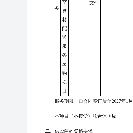
堂
文件
务
食
材
配
送
服
务
采
购
项
目
服务期限：自合同签订后至2027年1月
本项目（不接受）联合体响应。
二
、
供应商
的资格要求
：