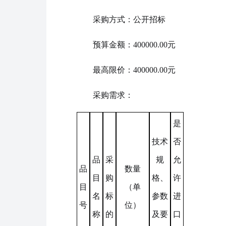
采购方式：公开招标
预算金额：400000.00元
最高限价：400000.00元
采购需求：
是
技术
否
品
采
规
允
品
数量
目
购
格、
许
目
（单
名
标
参数
进
号
位）
称
的
及要
口