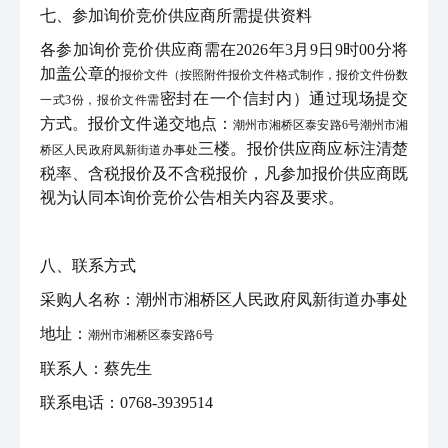
七
、参加询价
竞价供应商
所需提供资料
各参加
询价竞价
供应商
需在
2026年3月9日9时00分
将
加盖公章的
报价文件（按照附件报价文件格式制作，报价文件份数
密封
在一个信封内）通过现场提交
一式
3份，报价文件需
方式
。
报价
文件递交地点：
潮州市湘桥区泰安路
6号潮州市湘
三楼
。
报价供应商
应标注清楚
桥区人民政府凤新街道办事处
税率、含税报价及不含税报价，凡参加
报价
供应商
既
视为认同本
询价竞价公告
相关内容及要求
。
八、联系方式
采购人名称：
潮州市湘桥区人民政府凤新街道办事处
地址：
潮州市湘桥区泰安路
6号
联系人：
蔡先生
联系电话：
0768-3939514